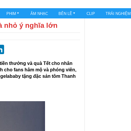
PHIM
ÂM NHẠC
BÊN LỀ
CLIP
TRẢI NGHIỆ
à nhỏ ý nghĩa lớn
st
blr
eddit
LinkedIn
 tiền thưởng và quà Tết cho nhân
h cho fans hâm mộ và phóng viên,
ngelababy tặng đặc sản tôm Thanh