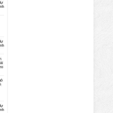
dự
ênh
dự
ênh
n
ái
eo
gô
n
dự
ênh