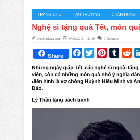
TRANG CHỦ
HẬU TRƯỜNG
CHÂN DUNG
Nghệ sĩ tặng quà Tết, món qu
showbizchaua.com
07/02/2016 - 21:19
0 Comment
Facebook
Twitter
Pintere
Tum
R
Share
Những ngày giáp Tết, các nghệ sĩ ngoài tặng
viên, còn có những món quà nhỏ ý nghĩa dàn
điển hình là vợ chồng Huỳnh Hiểu Minh và A
Đảo.
Lý Thần tặng sách tranh