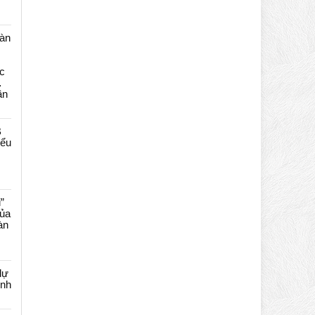
màn
c
…
ần
B
iểu
”
của
àn
dự
ênh