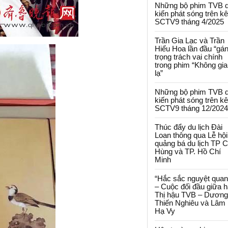
Những bộ phim TVB 
kiến phát sóng trên k
SCTV9 tháng 4/2025
Trần Gia Lạc và Trần
Hiểu Hoa lần đầu “gá
trọng trách vai chính
trong phim “Không gi
lạ”
Những bộ phim TVB 
kiến phát sóng trên k
SCTV9 tháng 12/2024
Thúc đẩy du lịch Đài
Loan thông qua Lễ hội
quảng bá du lịch TP 
Hùng và TP. Hồ Chí
Minh
“Hắc sắc nguyệt quan
– Cuộc đối đầu giữa h
Thị hậu TVB – Dương
Thiến Nghiêu và Lâm
Hạ Vy