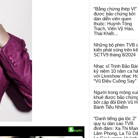
“Bằng chứng thép VI”
được bảo chứng bởi
dàn diễn viên quen
thuộc: Huỳnh Tông
Trạch, Viên Vỹ Hào,
Thái Khiết…
Những bộ phim TVB 
kiến phát sóng trên k
SCTV9 tháng 8/2024
Nhạc sĩ Trịnh Bảo Bà
kỷ niệm 10 năm ca há
với Liveshow nhạc H
“Vũ Điệu Cuồng Say”
Người trong mộng xu
khuê được bảo chứn
bởi cặp đôi Đinh Vũ H
Bành Tiểu Nhiễm
“Danh tiếng gia tộc 2”
quy tụ dàn sao TVB
đình đám: Xa Thi Mạn
Lâm Phong, La Tử Dậ