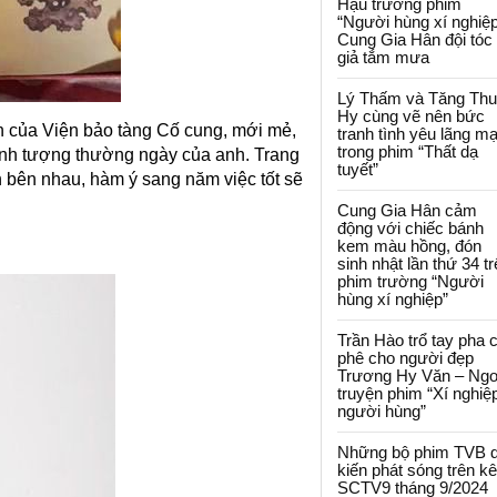
Hậu trường phim
“Người hùng xí nghiệp
Cung Gia Hân đội tóc
giả tắm mưa
Lý Thấm và Tăng Th
Hy cùng vẽ nên bức
n của Viện bảo tàng Cố cung, mới mẻ,
tranh tình yêu lãng m
trong phim “Thất dạ
hình tượng thường ngày của anh. Trang
tuyết”
h bên nhau, hàm ý sang năm việc tốt sẽ
Cung Gia Hân cảm
động với chiếc bánh
kem màu hồng, đón
sinh nhật lần thứ 34 t
phim trường “Người
hùng xí nghiệp”
Trần Hào trổ tay pha 
phê cho người đẹp
Trương Hy Văn – Ngo
truyện phim “Xí nghiệ
người hùng”
Những bộ phim TVB 
kiến phát sóng trên k
SCTV9 tháng 9/2024