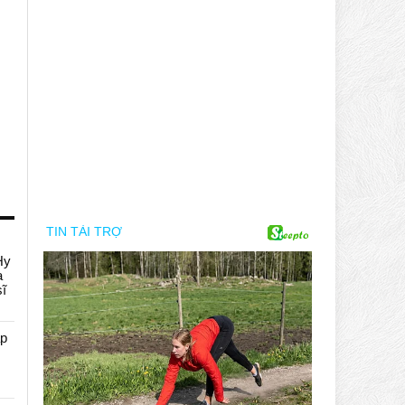
Hy
a
sĩ
áp