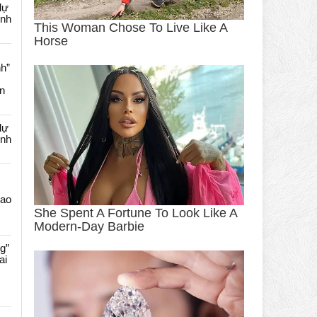
dự
ênh
nh”
an
dự
ênh
Cao
g”
ai