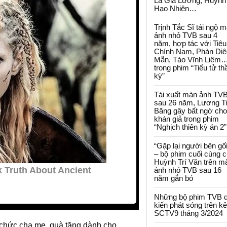
La Gia Lương, Huỳnh
Hạo Nhiên…
Trịnh Tắc Sĩ tái ngộ 
ảnh nhỏ TVB sau 4
năm, hợp tác với Tiêu
Chính Nam, Phàn Diệ
Mẫn, Tào Vĩnh Liêm
trong phim “Tiểu tử th
kỳ”
Tái xuất màn ảnh TV
sau 26 năm, Lương T
Băng gây bất ngờ cho
khán giả trong phim
“Nghịch thiên kỳ án 2”
“Gặp lại người bên gối
– bộ phim cuối cùng 
Huỳnh Trí Văn trên m
ảnh nhỏ TVB sau 16
năm gắn bó
Những bộ phim TVB 
kiến phát sóng trên k
SCTV9 tháng 3/2024
chức cha mẹ, quà tặng dành cho