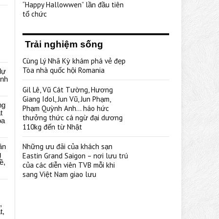
“Happy Hallowwen” lần đầu tiên
tổ chức
Trải nghiệm sống
Cùng Lý Nhã Kỳ khám phá vẻ đẹp
Tòa nhà quốc hội Romania
dự
ênh
Gil Lê, Vũ Cát Tường, Hương
Giang Idol, Jun Vũ, Jun Phạm,
ng
Phạm Quỳnh Anh… háo hức
t
thưởng thức cá ngừ đại dương
oa
110kg đến từ Nhật
Những ưu đãi của khách sạn
ân
g
Eastin Grand Saigon – nơi lưu trú
ề,
của các diễn viên TVB mỗi khi
sang Việt Nam giao lưu
,
t,