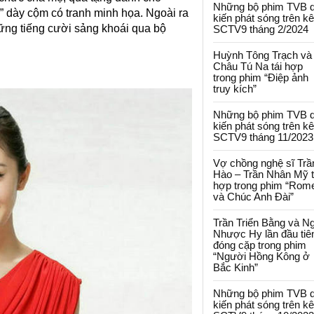
Những bộ phim TVB 
 dày cộm có tranh minh họa. Ngoài ra
kiến phát sóng trên k
ng tiếng cười sảng khoái qua bộ
SCTV9 tháng 2/2024
Huỳnh Tông Trạch và
Châu Tú Na tái hợp
trong phim “Điệp ảnh
truy kích”
Những bộ phim TVB 
kiến phát sóng trên k
SCTV9 tháng 11/2023
Vợ chồng nghệ sĩ Trầ
Hào – Trần Nhân Mỹ t
hợp trong phim “Rom
và Chúc Anh Đài”
Trần Triển Bằng và N
Nhược Hy lần đầu tiê
đóng cặp trong phim
“Người Hồng Kông ở
Bắc Kinh”
Những bộ phim TVB 
kiến phát sóng trên k