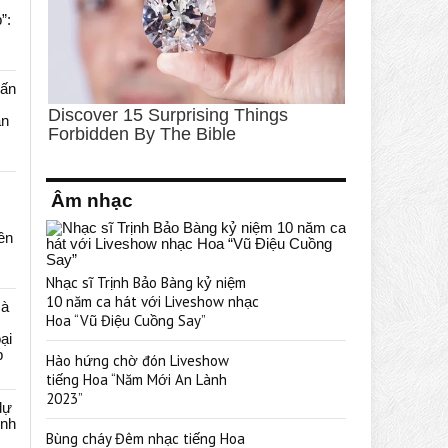
”:
uấn
ạn
Âm nhạc
rên
Nhạc sĩ Trịnh Bảo Bàng kỷ niệm
10 năm ca hát với Liveshow nhạc
cà
Hoa “Vũ Điệu Cuồng Say”
ại
p
Hào hứng chờ đón Liveshow
tiếng Hoa “Năm Mới An Lành
2023”
dự
ênh
Bùng cháy Đêm nhạc tiếng Hoa