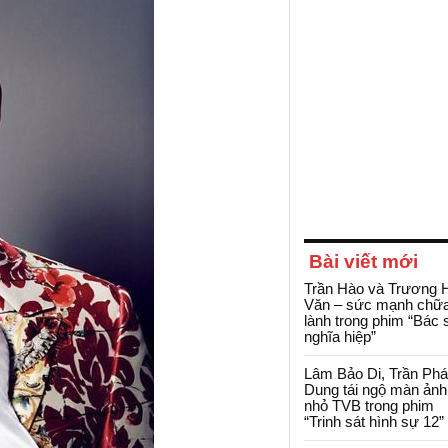
Bài viết mới
Trần Hào và Trương 
Văn – sức mạnh chữ
lành trong phim “Bác 
nghĩa hiệp”
Lâm Bảo Di, Trần Ph
Dung tái ngộ màn ảnh
nhỏ TVB trong phim
“Trinh sát hình sự 12”