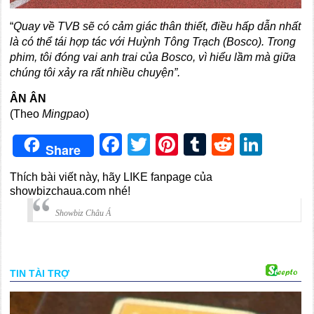
“
Quay
về
TVB sẽ có cảm giác thân thiết, điều hấp dẫn nhất
là có thể
tái
hợp tác với Huỳnh Tông Trạch (Bosco)
.
Trong
phim, tôi đóng vai anh trai của Bosco, vì hiểu lầm mà giữa
chúng tôi xảy ra rất nhiều chuyện”.
ÂN ÂN
(Theo
Mingpao
)
Facebook
Twitter
Pinterest
Tumblr
Reddit
Link
Share
Thích bài viết này, hãy LIKE fanpage của
showbizchaua.com nhé!
Showbiz Châu Á