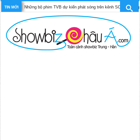
hững bộ phim TVB dự kiến phát sóng trên kênh SCTV9 tháng 4/2025
TIN MỚI