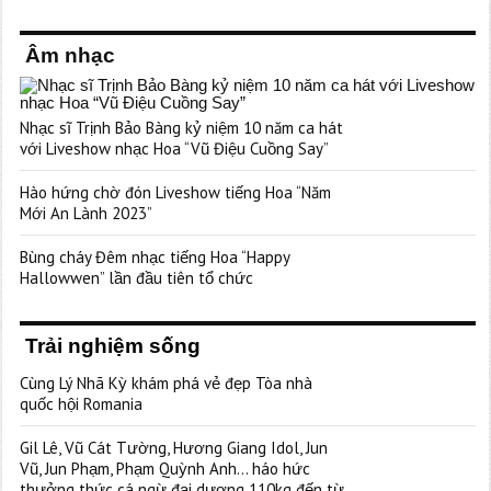
Âm nhạc
Nhạc sĩ Trịnh Bảo Bàng kỷ niệm 10 năm ca hát
với Liveshow nhạc Hoa “Vũ Điệu Cuồng Say”
Hào hứng chờ đón Liveshow tiếng Hoa “Năm
Mới An Lành 2023”
Bùng cháy Đêm nhạc tiếng Hoa “Happy
Hallowwen” lần đầu tiên tổ chức
Trải nghiệm sống
Cùng Lý Nhã Kỳ khám phá vẻ đẹp Tòa nhà
quốc hội Romania
Gil Lê, Vũ Cát Tường, Hương Giang Idol, Jun
Vũ, Jun Phạm, Phạm Quỳnh Anh… háo hức
thưởng thức cá ngừ đại dương 110kg đến từ