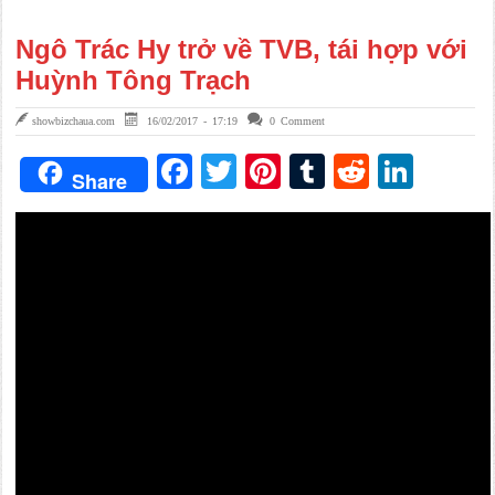
Ngô Trác Hy trở về TVB, tái hợp với
Huỳnh Tông Trạch
showbizchaua.com
16/02/2017 - 17:19
0 Comment
Facebook
Twitter
Pinterest
Tumblr
Reddit
Link
Share