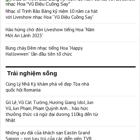
Nhạc sĩ Trịnh Bảo Bàng kỷ niệm 10 năm ca hát
với Liveshow nhạc Hoa “Vũ Điệu Cuồng Say”
Hào hứng chờ đón Liveshow tiếng Hoa “Năm
Mới An Lành 2023”
Bùng cháy Đêm nhạc tiếng Hoa “Happy
Hallowwen” lần đầu tiên tổ chức
Trải nghiệm sống
Cùng Lý Nhã Kỳ khám phá vẻ đẹp Tòa nhà
quốc hội Romania
Gil Lê, Vũ Cát Tường, Hương Giang Idol, Jun
Vũ, Jun Phạm, Phạm Quỳnh Anh… háo hức
thưởng thức cá ngừ đại dương 110kg đến từ
Nhật
Những ưu đãi của khách sạn Eastin Grand
Saigon – nơi lưu trú của các diễn viên TVB