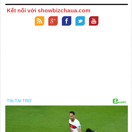
Kết nối với showbizchaua.com