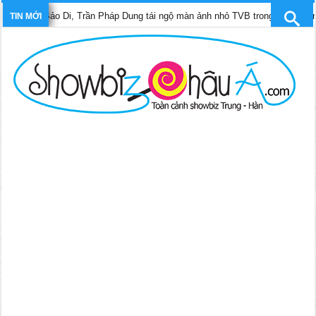
âm Bảo Di, Trần Pháp Dung tái ngộ màn ảnh nhỏ TVB trong phim “Trinh sát h
TIN MỚI