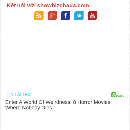
Kết nối với showbizchaua.com