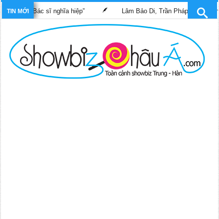
m “Bác sĩ nghĩa hiệp”
Lâm Bảo Di, Trần Pháp Dung tái ngộ màn 
TIN MỚI