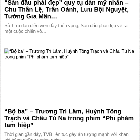
“Sàn đấu phái đẹp” quy tụ dàn mỹ nhân –
Chu Thần Lệ, Trần Oánh, Lưu Bội Nguyệt,
Tưởng Gia Mân…
Sở hữu dàn diễn viên đầy triển vọng, Sàn đấu phái đẹp vẽ ra
một cuộc chiến vô…
“Bộ ba” – Trương Trí Lâm, Huỳnh Tông
Trạch và Châu Tú Na trong phim “Phi phàm
tam hiệp”
Thời gian gần đây, TVB liên tục gây ấn tượng mạnh với khán
giả bằng những series phim…